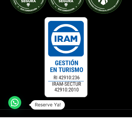
Reserve Ya!
Caracol Internacional Vijes & Turismo – Legajo Nº
11.734.
Desing by RV3D